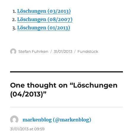
Löschungen (03/2013)
Löschungen (08/2007)
Löschungen (01/2013)
Author
Posted
Categories
Stefan Fuhrken
31/01/2013
Fundstück
on
One thought on “Löschungen
(04/2013)”
markenblog (@markenblog)
says:
31/01/2013 at 09:59