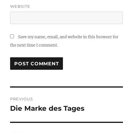
WEBSITE
Save my name, email, and website in this browser for
the next time I comment.
Post
PREVIOUS
navigation
Die Marke des Tages
Previous
post: