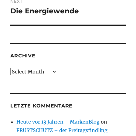
NEXT
Die Energiewende
Next
post:
ARCHIVE
Archive
LETZTE KOMMENTARE
Heute vor 13 Jahren – MarkenBlog
on
FRUSTSCHUTZ – der Freitagsfindling