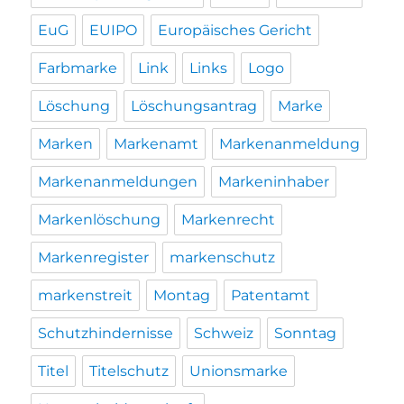
EuG
EUIPO
Europäisches Gericht
Farbmarke
Link
Links
Logo
Löschung
Löschungsantrag
Marke
Marken
Markenamt
Markenanmeldung
Markenanmeldungen
Markeninhaber
Markenlöschung
Markenrecht
Markenregister
markenschutz
markenstreit
Montag
Patentamt
Schutzhindernisse
Schweiz
Sonntag
Titel
Titelschutz
Unionsmarke