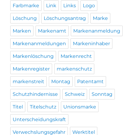
Farbmarke
Link
Links
Logo
Löschung
Löschungsantrag
Marke
Marken
Markenamt
Markenanmeldung
Markenanmeldungen
Markeninhaber
Markenlöschung
Markenrecht
Markenregister
markenschutz
markenstreit
Montag
Patentamt
Schutzhindernisse
Schweiz
Sonntag
Titel
Titelschutz
Unionsmarke
Unterscheidungskraft
Verwechslungsgefahr
Werktitel