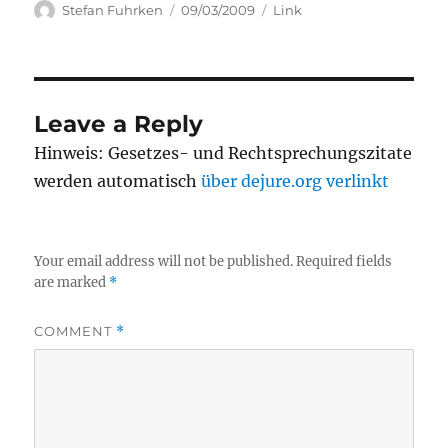
Author
Posted
Categories
Stefan Fuhrken
09/03/2009
Link
on
Leave a Reply
Hinweis: Gesetzes- und Rechtsprechungszitate
werden automatisch
über dejure.org verlinkt
Your email address will not be published.
Required fields
are marked
*
COMMENT
*