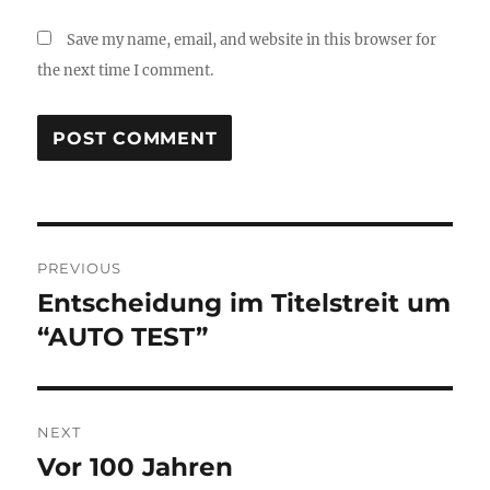
Save my name, email, and website in this browser for
the next time I comment.
Post
PREVIOUS
navigation
Entscheidung im Titelstreit um
Previous
post:
“AUTO TEST”
NEXT
Vor 100 Jahren
Next