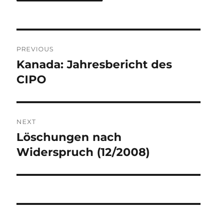
Post
PREVIOUS
navigation
Kanada: Jahresbericht des
Previous
post:
CIPO
NEXT
Löschungen nach
Next
post:
Widerspruch (12/2008)