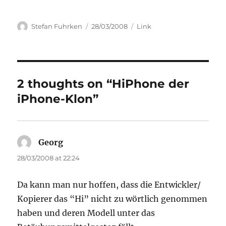
Author
Posted
Categories
Stefan Fuhrken
28/03/2008
Link
on
2 thoughts on “HiPhone der
iPhone-Klon”
Georg
says:
28/03/2008 at 22:24
Da kann man nur hoffen, dass die Entwickler/
Kopierer das “Hi” nicht zu wörtlich genommen
haben und deren Modell unter das