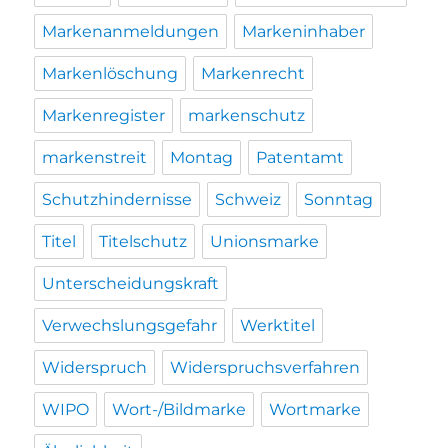
Markenanmeldungen
Markeninhaber
Markenlöschung
Markenrecht
Markenregister
markenschutz
markenstreit
Montag
Patentamt
Schutzhindernisse
Schweiz
Sonntag
Titel
Titelschutz
Unionsmarke
Unterscheidungskraft
Verwechslungsgefahr
Werktitel
Widerspruch
Widerspruchsverfahren
WIPO
Wort-/Bildmarke
Wortmarke