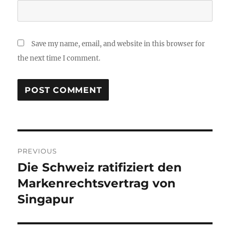
Save my name, email, and website in this browser for
the next time I comment.
Post
PREVIOUS
navigation
Die Schweiz ratifiziert den
Previous
post:
Markenrechtsvertrag von
Singapur