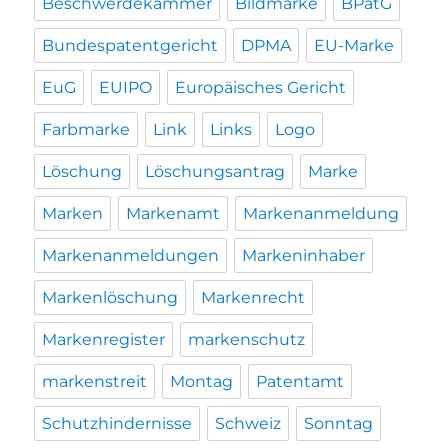
Beschwerdekammer
Bildmarke
BPatG
Bundespatentgericht
DPMA
EU-Marke
EuG
EUIPO
Europäisches Gericht
Farbmarke
Link
Links
Logo
Löschung
Löschungsantrag
Marke
Marken
Markenamt
Markenanmeldung
Markenanmeldungen
Markeninhaber
Markenlöschung
Markenrecht
Markenregister
markenschutz
markenstreit
Montag
Patentamt
Schutzhindernisse
Schweiz
Sonntag