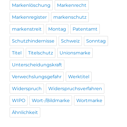
Markenlöschung
Markenrecht
Markenregister
markenschutz
markenstreit
Montag
Patentamt
Schutzhindernisse
Schweiz
Sonntag
Titel
Titelschutz
Unionsmarke
Unterscheidungskraft
Verwechslungsgefahr
Werktitel
Widerspruch
Widerspruchsverfahren
WIPO
Wort-/Bildmarke
Wortmarke
Ähnlichkeit