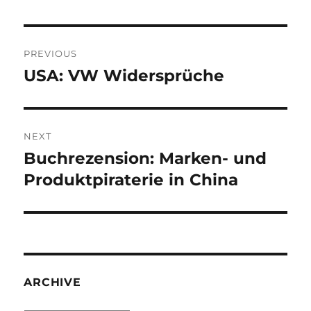
Post
PREVIOUS
navigation
USA: VW Widersprüche
Previous
post:
NEXT
Buchrezension: Marken- und
Next
post:
Produktpiraterie in China
ARCHIVE