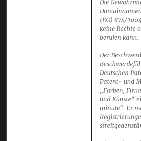
Die Gewährung
Domainnamens s
(EG) 874/2004
keine Rechte 
berufen kann.
Der Beschwerde
Beschwerdefüh
Deutschen Pat
Patent- und M
„Farben, Firn
und Künste“ e
minute“. Er ma
Registrierung
streitgegenst