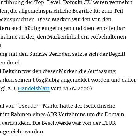
Einführung der Top-Level-Domain .EU waren vermehrt
en, die allgemeinsprachliche Begriffe für zum Teil
eanspruchten. Diese Marken wurden von den
ern auch häufig eingetragen und dienten offenbar
eilnahme an der, den Markeninhabern vorbehaltenen
1.
 mit den Sunrise Perioden setzte sich der Begriff
n durch.
i Bekanntwerden dieser Marken die Auffassung
Marken seinen bösgläubig angemeldet worden und daher
gl. z.B.
Handelsblatt
vom 23.02.2006)
all von “Pseudo”-Marke hatte der tschechische
rt im Rahmen eines ADR Verfahrens um die Domain
u verhandeln. Die Beschwerde war von der LTUR
ngereicht worden.