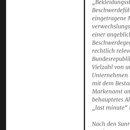
„Bekleidungsst
Beschwerdeführ
eingetragene 
verwechslungs
einer angeblic
Beschwerdegeg
rechtlich rele
Bundesrepubli
Vielzahl von u
Unternehmen m
mit dem Besta
Markenamt ang
behauptetes Al
„last minute“ 
Nach den Sunr