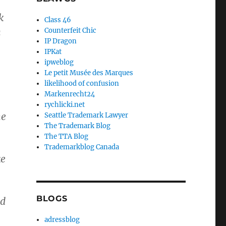
k
Class 46
n
Counterfeit Chic
IP Dragon
IPKat
ipweblog
Le petit Musée des Marques
likelihood of confusion
Markenrecht24
rychlicki.net
he
Seattle Trademark Lawyer
The Trademark Blog
The TTA Blog
Trademarkblog Canada
ke
BLOGS
nd
adressblog