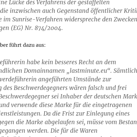
ne Lücke des Verfahrens der gestaffelten
 die inzwischen auch Gegenstand öffentlicher Kriti
cke im Sunrise-Verfahren widerspreche den Zwecke
gen (EG) Nr. 874/2004.
er führt dazu aus:
eführerin habe kein besseres Recht an dem
ändlichen Domainnamen „lastminute.eu“. Sämtlic
werdeführerin angeführten Umstände zur
g des Beschwerdegegners wären falsch und frei
 Beschwerdegegner sei Inhaber der deutschen Mar
 und verwende diese Marke für die eingetragenen
nstleistungen. Da die Frist zur Einlegung eines
gegen die Marke abgelaufen sei, müsse vom Besta
gegangen werden. Die für die Waren