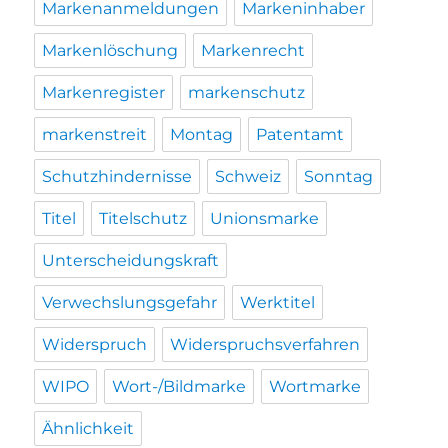
Markenanmeldungen
Markeninhaber
Markenlöschung
Markenrecht
Markenregister
markenschutz
markenstreit
Montag
Patentamt
Schutzhindernisse
Schweiz
Sonntag
Titel
Titelschutz
Unionsmarke
Unterscheidungskraft
Verwechslungsgefahr
Werktitel
Widerspruch
Widerspruchsverfahren
WIPO
Wort-/Bildmarke
Wortmarke
Ähnlichkeit