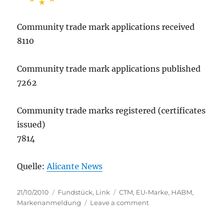
Community trade mark applications received
8110
Community trade mark applications published
7262
Community trade marks registered (certificates
issued)
7814
Quelle:
Alicante News
Posted
Categories
Tags
21/10/2010
Fundstück
,
Link
CTM
,
EU-Marke
,
HABM
,
on
on
Markenanmeldung
Leave a comment
HABM: