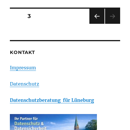
Statistiken
September
Posts
PAGE
3
PRE
navigation
VIOU
S
PAG
E
KONTAKT
Impressum
Datenschutz
Datenschutzberatung für Lüneburg