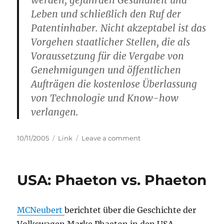
werden, gefährden Gesundheit und
Leben und schließlich den Ruf der
Patentinhaber. Nicht akzeptabel ist das
Vorgehen staatlicher Stellen, die als
Voraussetzung für die Vergabe von
Genehmigungen und öffentlichen
Aufträgen die kostenlose Überlassung
von Technologie und Know-how
verlangen.
Posted
Categories
on
10/11/2005
Link
Leave a comment
on
DIHK:
Hohe
Erwartungen
USA: Phaeton vs. Phaeton
an
den
Besuch
MCNeubert
berichtet über die Geschichte der
des
chinesischen