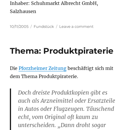
Inhaber: Schuhmarkt Albrecht GmbH,
Salzhausen
Posted
Categories
on
10/11/2005
Fundstück
Leave a comment
on
Marken
Marken
(01)
Thema: Produktpiraterie
Die
Pforzheimer Zeitung
beschäftigt sich mit
dem Thema Produktpiraterie.
Doch dreiste Produktkopien gibt es
auch als Arzneimittel oder Ersatzteile
in Autos oder Flugzeugen. Täuschend
echt, vom Original oft kaum zu
unterscheiden. „Dann droht sogar