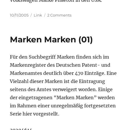
Volkswagen Marke Phaeton in den USA.
Staatspräsidenten
Posted
Categories
on
10/11/2005
Link
2 Comments
on
USA:
Phaeton
vs.
Marken Marken (01)
Phaeton
Für den Suchbegriff Marken finden sich im
Markenregister des Deutschen Patent- und
Markenamtes deutlich über 470 Einträge. Eine
Vielzahl dieser Marken ist die Eintragung
seitens des Amtes verweigert worden. Einige
der eingetragenen “Marken Marken” werden
im Rahmen einer unregelmäßig fortgesetzten
Serie hier vorgestellt.