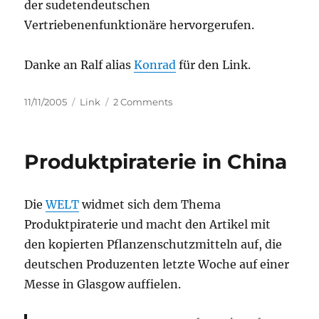
der sudetendeutschen
Vertriebenenfunktionäre hervorgerufen.
Danke an Ralf alias
Konrad
für den Link.
Posted
Categories
on
11/11/2005
Link
2 Comments
on
Karlsbader
Obladen
=
Produktpiraterie in China
Herkunftsbezeichnung?
Die
WELT
widmet sich dem Thema
Produktpiraterie und macht den Artikel mit
den kopierten Pflanzenschutzmitteln auf, die
deutschen Produzenten letzte Woche auf einer
Messe in Glasgow auffielen.