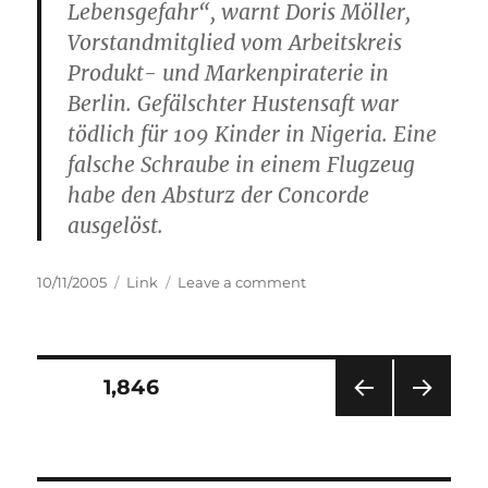
Lebensgefahr“, warnt Doris Möller,
Vorstandmitglied vom Arbeitskreis
Produkt- und Markenpiraterie in
Berlin. Gefälschter Hustensaft war
tödlich für 109 Kinder in Nigeria. Eine
falsche Schraube in einem Flugzeug
habe den Absturz der Concorde
ausgelöst.
Posted
Categories
on
10/11/2005
Link
Leave a comment
on
Thema:
Produktpiraterie
Posts
PAGE
1,846
PRE
NEXT
navigation
VIOU
PAG
S
E