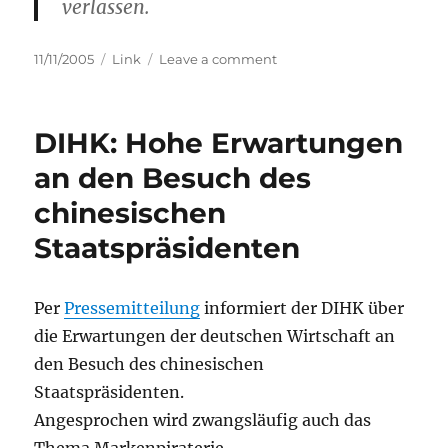
verlassen.
Posted
Categories
on
11/11/2005
Link
Leave a comment
on
Produktpiraterie
in
China
DIHK: Hohe Erwartungen
an den Besuch des
chinesischen
Staatspräsidenten
Per
Pressemitteilung
informiert der DIHK über
die Erwartungen der deutschen Wirtschaft an
den Besuch des chinesischen
Staatspräsidenten.
Angesprochen wird zwangsläufig auch das