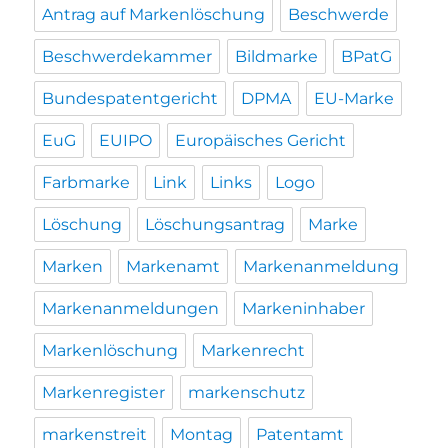
Antrag auf Markenlöschung
Beschwerde
Beschwerdekammer
Bildmarke
BPatG
Bundespatentgericht
DPMA
EU-Marke
EuG
EUIPO
Europäisches Gericht
Farbmarke
Link
Links
Logo
Löschung
Löschungsantrag
Marke
Marken
Markenamt
Markenanmeldung
Markenanmeldungen
Markeninhaber
Markenlöschung
Markenrecht
Markenregister
markenschutz
markenstreit
Montag
Patentamt