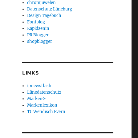
chromjuwelen
Datenschutz Lüneburg
Design Tagebuch
Fontblog
Kapidaenin
PR Blogger
shopblogger
LINKS
ipnewsflash
Lünedatenschutz
MarkenG
Markenlexikon
TC Wendisch Evern