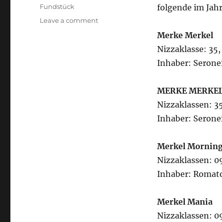
on
Categories
Fundstück
folgende im Jah
on
Leave a comment
Merkel
Merke Merkel
Marken
Nizzaklasse: 35,
Inhaber: Serone
MERKE MERKE
Nizzaklassen: 35
Inhaber: Serone
Merkel Mornin
Nizzaklassen: 09
Inhaber: Romat
Merkel Mania
Nizzaklassen: 09