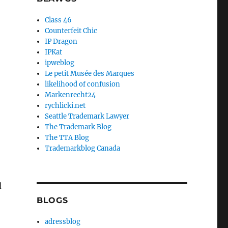
Class 46
Counterfeit Chic
IP Dragon
IPKat
ipweblog
Le petit Musée des Marques
likelihood of confusion
Markenrecht24
rychlicki.net
Seattle Trademark Lawyer
The Trademark Blog
The TTA Blog
Trademarkblog Canada
d
BLOGS
adressblog