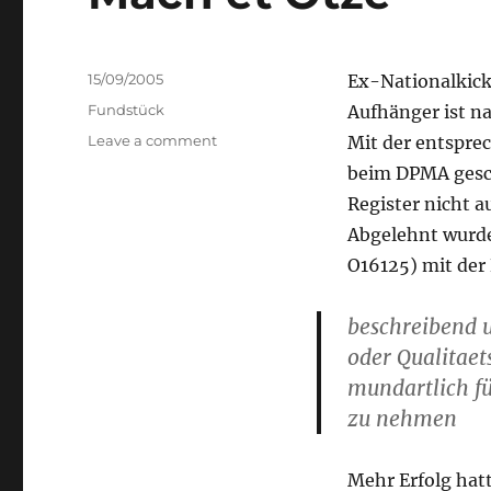
Posted
15/09/2005
Ex-Nationalkick
on
Categories
Fundstück
Aufhänger ist na
on
Leave a comment
Mit der entspr
Mach
beim DPMA gesch
et
Register nicht a
Otze
Abgelehnt wurde
O16125) mit der
beschreibend 
oder Qualitaet
mundartlich fü
zu nehmen
Mehr Erfolg ha