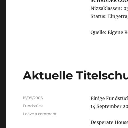
SCHRÖDER COO
Nizzaklassen: 03
Status: Eingetr
Quelle: Eigene 
Aktuelle Titelsc
Posted
15/09/2005
Einige Fundstüc
on
Categories
Fundstück
14.September 2
on
Leave a comment
Aktuelle
Desperate Hou
Titelschutzanzeigen