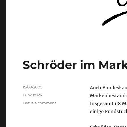
Schröder im Mark
Posted
15/09/2005
Auch Bundeskanz
on
Categories
Fundstück
Markenbestände
on
Leave a comment
Insgesamt 68 Ma
Schröder
einige Fundstück
im
Markenregister