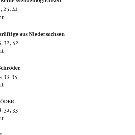
 keine Wendemöglichkeit
, 25, 41
nt
kräftige aus Niedersachsen
, 32, 42
nt
Schröder
, 33, 34
nt
RÖDER
, 32, 33
nt