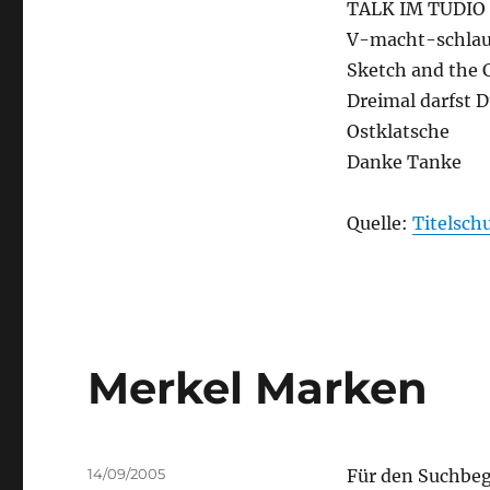
TALK IM TUDIO
V-macht-schla
Sketch and the C
Dreimal darfst 
Ostklatsche
Danke Tanke
Quelle:
Titelsch
Merkel Marken
Posted
14/09/2005
Für den Suchbeg