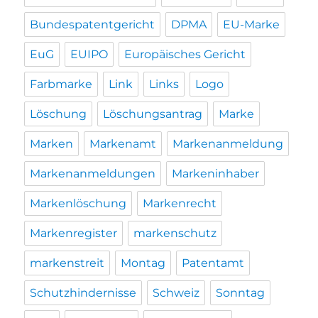
Bundespatentgericht
DPMA
EU-Marke
EuG
EUIPO
Europäisches Gericht
Farbmarke
Link
Links
Logo
Löschung
Löschungsantrag
Marke
Marken
Markenamt
Markenanmeldung
Markenanmeldungen
Markeninhaber
Markenlöschung
Markenrecht
Markenregister
markenschutz
markenstreit
Montag
Patentamt
Schutzhindernisse
Schweiz
Sonntag