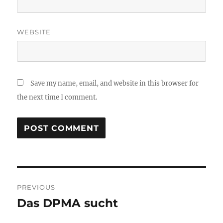
WEBSITE
Save my name, email, and website in this browser for
the next time I comment.
Post
PREVIOUS
navigation
Das DPMA sucht
Previous
post: