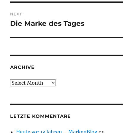
NEXT
Die Marke des Tages
Next
post:
ARCHIVE
Archive
LETZTE KOMMENTARE
Heute vor 13 Jahren – MarkenBlog
on