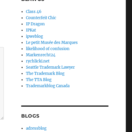
Class 46
Counterfeit Chic
IP Dragon
IPKat
ipweblog
Le petit Musée des Marques
likelihood of confusion
Markenrecht24
rychlicki.net
Seattle Trademark Lawyer
The Trademark Blog
The TTA Blog
Trademarkblog Canada
BLOGS
adressblog