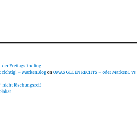
er Freitagsfindling
 richtig! – MarkenBlog
on
OMAS GEGEN RECHTS – oder MarkenG vs
 nicht löschungsreif
plakat