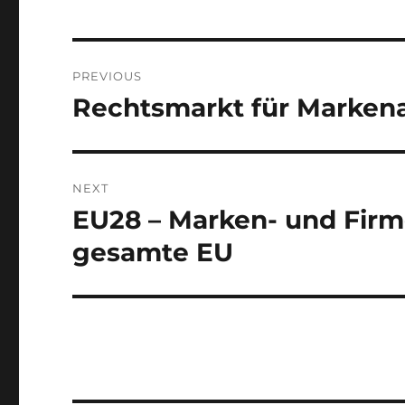
Post
PREVIOUS
navigation
Rechtsmarkt für Marke
Previous
post:
NEXT
EU28 – Marken- und Fir
Next
post:
gesamte EU