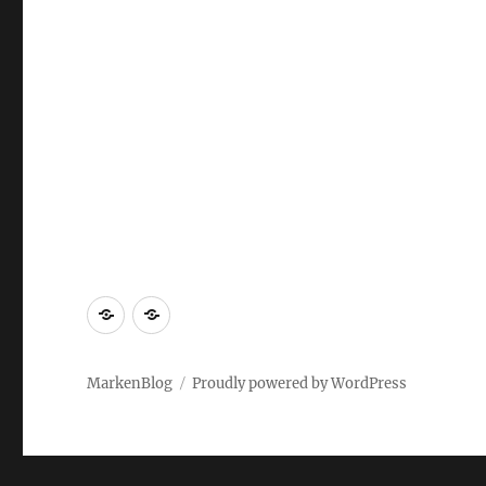
Markenrecherche
Gastbeiträge
MarkenBlog
Proudly powered by WordPress