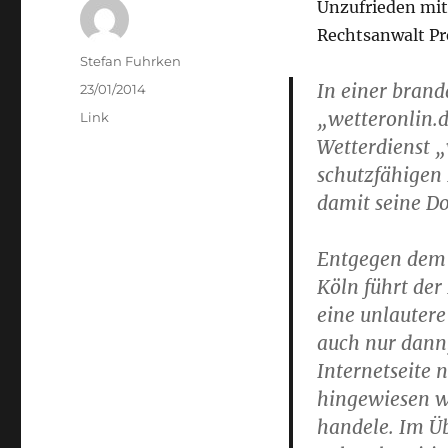
Unzufrieden mit
Rechtsanwalt Pr
Author
Stefan Fuhrken
In einer brand
Posted
23/01/2014
on
„wetteronlin.
Categories
Link
Wetterdienst 
schutzfähigen
damit seine D
Entgegen dem 
Köln führt der
eine unlauter
auch nur dann,
Internetseite 
hingewiesen wi
handele. Im Ü