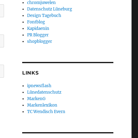
chromjuwelen
Datenschutz Lüneburg
Design Tagebuch
Fontblog
Kapidaenin
PR Blogger
shopblogger
LINKS
ipnewsflash
Lünedatenschutz
MarkenG
Markenlexikon
TC Wendisch Evern