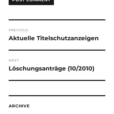
Post
PREVIOUS
navigation
Aktuelle Titelschutzanzeigen
Previous
post:
NEXT
Löschungsanträge (10/2010)
Next
post:
ARCHIVE