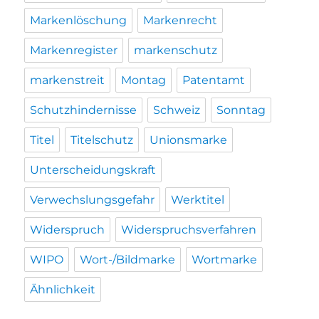
Markenlöschung
Markenrecht
Markenregister
markenschutz
markenstreit
Montag
Patentamt
Schutzhindernisse
Schweiz
Sonntag
Titel
Titelschutz
Unionsmarke
Unterscheidungskraft
Verwechslungsgefahr
Werktitel
Widerspruch
Widerspruchsverfahren
WIPO
Wort-/Bildmarke
Wortmarke
Ähnlichkeit