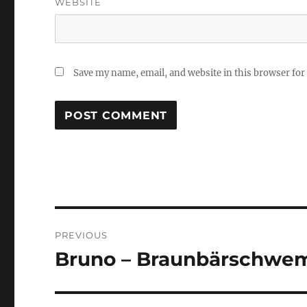
WEBSITE
Save my name, email, and website in this browser for
Post
PREVIOUS
navigation
Bruno – Braunbärschwe
Previous
post: