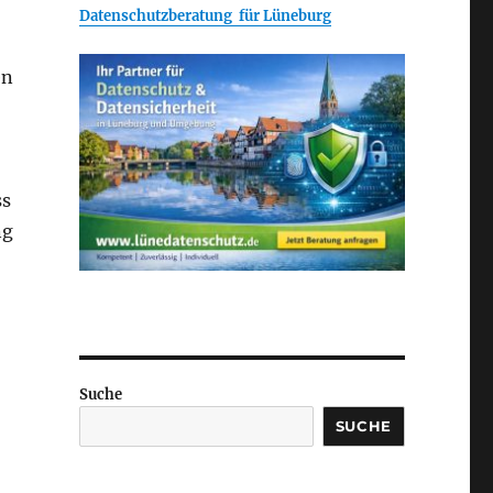
Datenschutzberatung für Lüneburg
en
ss
ng
Suche
SUCHE