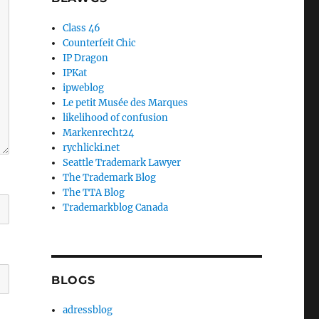
Class 46
Counterfeit Chic
IP Dragon
IPKat
ipweblog
Le petit Musée des Marques
likelihood of confusion
Markenrecht24
rychlicki.net
Seattle Trademark Lawyer
The Trademark Blog
The TTA Blog
Trademarkblog Canada
BLOGS
adressblog