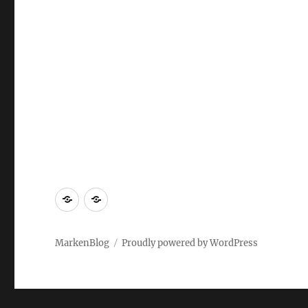
Markenrecherche
Gastbeiträge
MarkenBlog
Proudly powered by WordPress