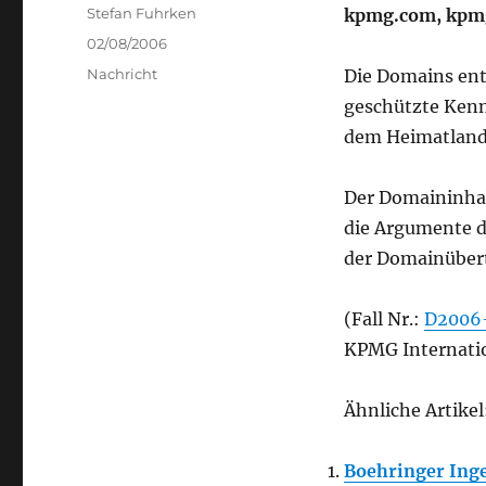
Author
Stefan Fuhrken
kpmg.com, kpm
Posted
02/08/2006
on
Categories
Nachricht
Die Domains ent
geschützte Ken
dem Heimatland
Der Domaininhab
die Argumente d
der Domainübert
(Fall Nr.:
D2006
KPMG Internation
Ähnliche Artikel
Boehringer Ing