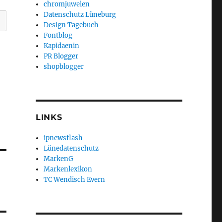
chromjuwelen
Datenschutz Lüneburg
Design Tagebuch
Fontblog
Kapidaenin
PR Blogger
shopblogger
LINKS
ipnewsflash
Lünedatenschutz
MarkenG
Markenlexikon
TC Wendisch Evern