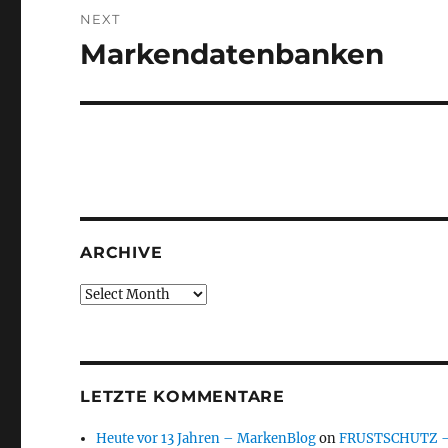
NEXT
Markendatenbanken
Next
post:
ARCHIVE
Archive
LETZTE KOMMENTARE
Heute vor 13 Jahren – MarkenBlog
on
FRUSTSCHUTZ – d