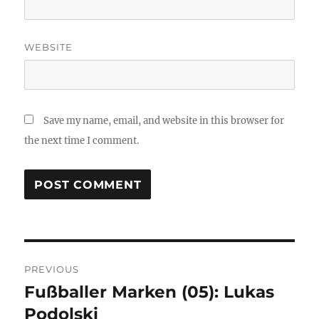
WEBSITE
Save my name, email, and website in this browser for
the next time I comment.
Post
PREVIOUS
navigation
Fußballer Marken (05): Lukas
Previous
post:
Podolski