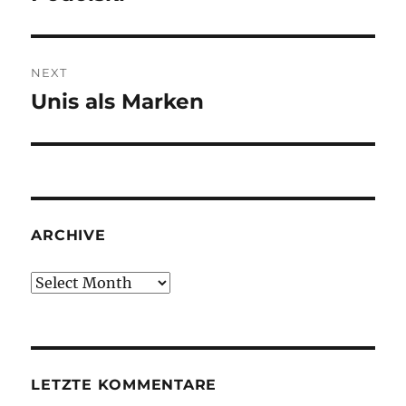
NEXT
Unis als Marken
Next
post:
ARCHIVE
Archive
LETZTE KOMMENTARE