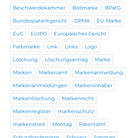
Beschwerdekammer
Bildmarke
BPatG
Bundespatentgericht
DPMA
EU-Marke
EuG
EUIPO
Europäisches Gericht
Farbmarke
Link
Links
Logo
Löschung
Löschungsantrag
Marke
Marken
Markenamt
Markenanmeldung
Markenanmeldungen
Markeninhaber
Markenlöschung
Markenrecht
Markenregister
markenschutz
markenstreit
Montag
Patentamt
Schutzhindernisse
Schweiz
Sonntag